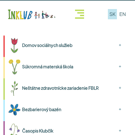
SK
EN
+
Domov sociálnych služieb
+
Súkromná materská škola
+
Neštátne zdravotnícke zariadenie FBLR
+
Bezbarierový bazén
+
Časopis Klubčík