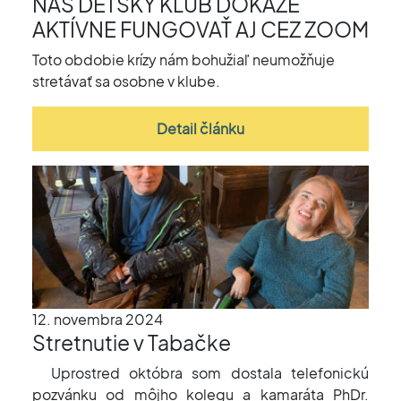
NÁŠ DETSKÝ KLUB DOKÁŽE
AKTÍVNE FUNGOVAŤ AJ CEZ ZOOM
Toto obdobie krízy nám bohužiaľ neumožňuje
stretávať sa osobne v klube.
Detail článku
12. novembra 2024
Stretnutie v Tabačke
Uprostred októbra som dostala telefonickú
pozvánku od môjho kolegu a kamaráta PhDr.