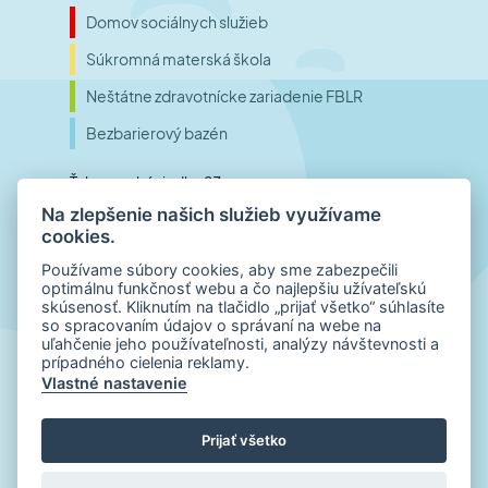
Domov sociálnych služieb
Súkromná materská škola
Neštátne zdravotnícke zariadenie FBLR
Bezbarierový bazén
Ťahanovské riadky 23
Na zlepšenie našich služieb využívame
040 01 Košice
cookies.
Slovensko
Používame súbory cookies, aby sme zabezpečili
optimálnu funkčnosť webu a čo najlepšiu užívateľskú
skúsenosť. Kliknutím na tlačidlo „prijať všetko“ súhlasíte
Telefónne číslo
so spracovaním údajov o správaní na webe na
uľahčenie jeho používateľnosti, analýzy návštevnosti a
+421 55 798 00 01
prípadného cielenia reklamy.
E-mail
Vlastné nastavenie
office@inklub.sk
Prijať všetko
© 2022 – 2026
INKLUB.sk
| Všetky práva vyhradené
|
Všeobecné vyhlásenie
| Ochrana osobných údajov