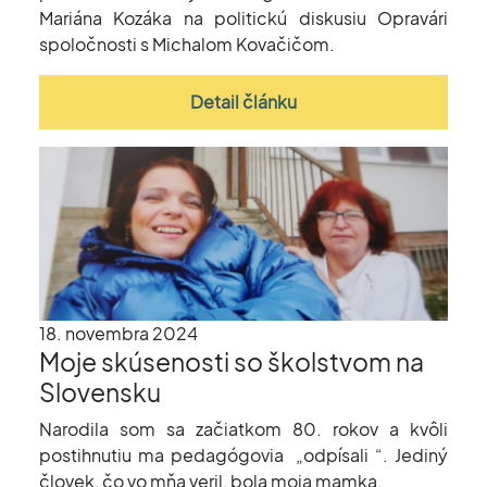
Mariána Kozáka na politickú diskusiu Opravári
spoločnosti s Michalom Kovačičom.
Detail článku
18. novembra 2024
Moje skúsenosti so školstvom na
Slovensku
Narodila som sa začiatkom 80. rokov a kvôli
postihnutiu ma pedagógovia
„odpísali “. Jediný
človek, čo vo mňa veril, bola moja mamka.