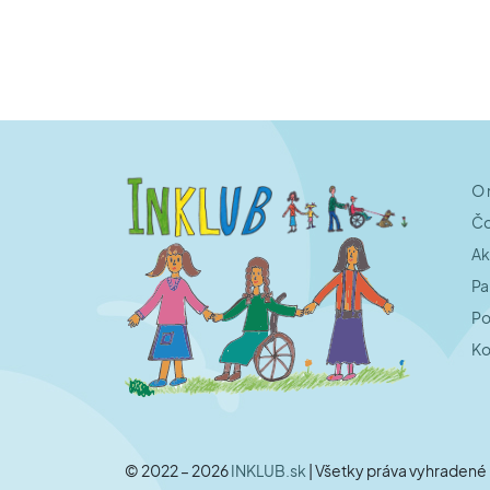
O 
Čo
Ak
Pa
Po
Ko
© 2022 – 2026
INKLUB.sk
| Všetky práva vyhradené