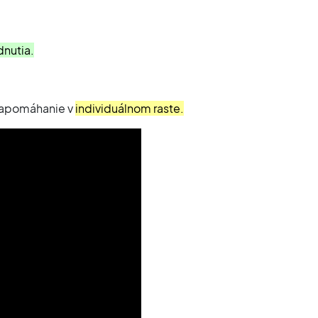
dnutia.
 napomáhanie v
individuálnom raste.