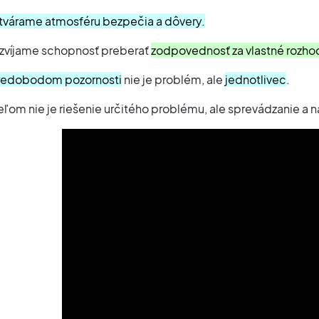
tvárame atmosféru bezpečia a dôvery.
zvíjame schopnosť preberať
zodpovednosť za vlastné rozho
redobodom pozornosti
nie je problém, ale
jednotlivec
.
eľom nie je riešenie určitého problému, ale sprevádzanie a