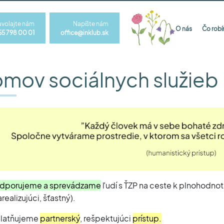
avolajte nám
Napíšte nám
O nás
Čo rob
55 798 00 01
office@inklub.sk
mov sociálnych služieb
dporujeme a sprevádzame
ľudí s ŤZP na ceste k plnohodnot
realizujúci, šťastný).
platňujeme
partnerský
, rešpektujúci
prístup.