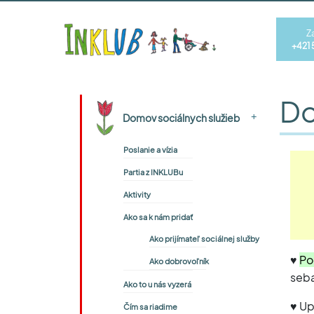
Z
+421 
Do
+
Domov sociálnych služieb
Poslanie a vízia
Partia z INKLUBu
Aktivity
Ako sa k nám pridať
Ako prijímateľ sociálnej služby
♥
Po
Ako dobrovoľník
seba
Ako to u nás vyzerá
♥ U
Čím sa riadime