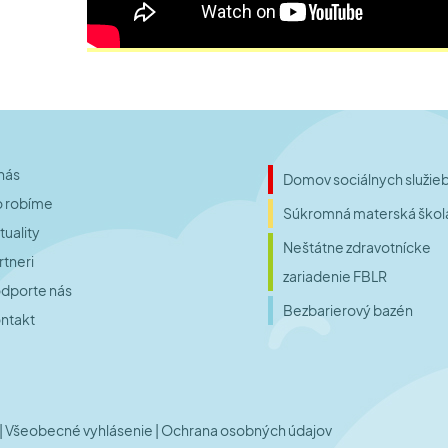
nás
Domov sociálnych služie
 robíme
Súkromná materská škol
tuality
Neštátne zdravotnícke
rtneri
zariadenie FBLR
dporte nás
Bezbarierový bazén
ntakt
| Všeobecné vyhlásenie
| Ochrana osobných údajov