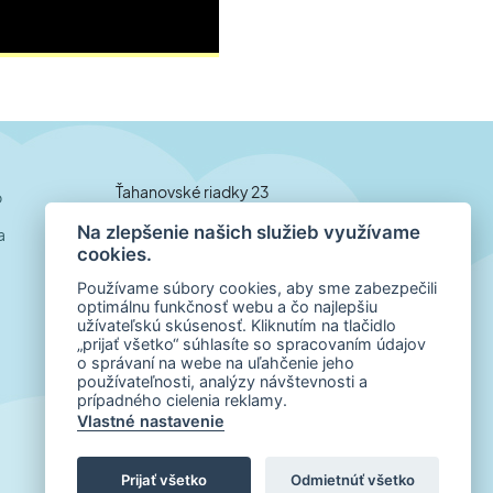
Ťahanovské riadky 23
b
040 01 Košice
Na zlepšenie našich služieb využívame
a
cookies.
Slovensko
Používame súbory cookies, aby sme zabezpečili
optimálnu funkčnosť webu a čo najlepšiu
Telefónne číslo
užívateľskú skúsenosť. Kliknutím na tlačidlo
„prijať všetko“ súhlasíte so spracovaním údajov
+421 55 798 00 01
o správaní na webe na uľahčenie jeho
používateľnosti, analýzy návštevnosti a
E-mail
prípadného cielenia reklamy.
office@inklub.sk
Vlastné nastavenie
Created by
Prijať všetko
Odmietnúť všetko