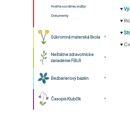
Kvalita sociálnej služby
♥
Vy
Dokumenty
♥ Ro
♥
St
+
Súkromná materská škola
♥ Ci
Neštátne zdravotnícke
+
zariadenie FBLR
+
Bezbarierový bazén
+
Časopis Klubčík