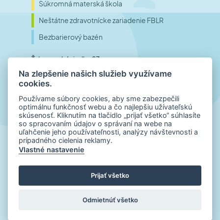
Súkromná materská škola
Neštátne zdravotnícke zariadenie FBLR
Bezbarierový bazén
Ťahanovské riadky 23
Na zlepšenie našich služieb využívame
040 01 Košice
cookies.
Slovensko
Používame súbory cookies, aby sme zabezpečili
optimálnu funkčnosť webu a čo najlepšiu užívateľskú
skúsenosť. Kliknutím na tlačidlo „prijať všetko“ súhlasíte
Telefónne číslo
so spracovaním údajov o správaní na webe na
uľahčenie jeho používateľnosti, analýzy návštevnosti a
+421 55 798 00 01
prípadného cielenia reklamy.
E-mail
Vlastné nastavenie
office@inklub.sk
Prijať všetko
© 2022 – 2026
INKLUB.sk
| Všetky práva vyhradené
|
Všeobecné vyhlásenie
| Ochrana osobných údajov
Odmietnúť všetko
Created by