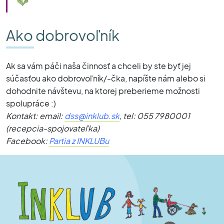
Ako dobrovoľník
Ak sa vám páči naša činnosť a chceli by ste byť jej
súčasťou ako dobrovoľník/-čka, napíšte nám alebo si
dohodnite návštevu, na ktorej preberieme možnosti
spolupráce :)
Kontakt: email:
dss@inklub.sk
, tel: 055 7980001
(recepcia-spojovateľka)
Facebook:
Partia z INKLUBu