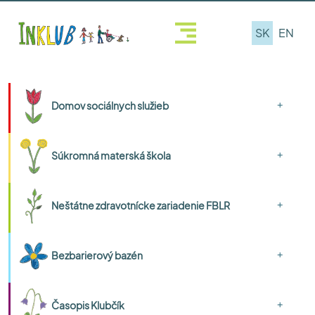
SK
EN
+
Domov sociálnych služieb
+
Súkromná materská škola
+
Neštátne zdravotnícke zariadenie FBLR
+
Bezbarierový bazén
+
Časopis Klubčík