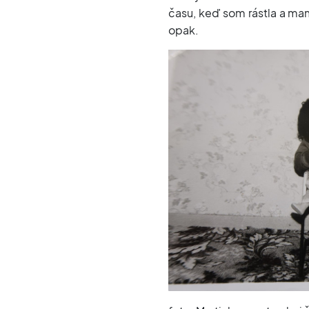
času, keď som rástla a mam
opak.