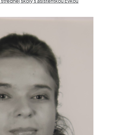
 strednej školy s asistentkou Evkou