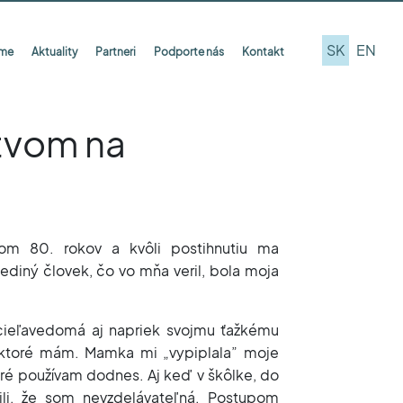
SK
EN
íme
Aktuality
Partneri
Podporte nás
Kontakt
stvom na
om 80. rokov a kvôli postihnutiu ma
 Jediný človek, čo vo mňa veril, bola moja
cieľavedomá aj napriek svojmu ťažkému
 ktoré mám. Mamka mi „vypiplala” moje
toré používam dodnes. Aj keď v škôlke, do
ili, že som nevzdelávateľná. Postupom