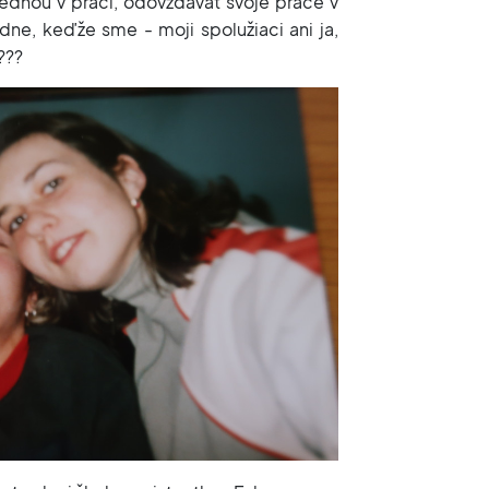
lednou v práci, odovzdávať svoje práce v
dne, keďže sme - moji spolužiaci ani ja,
???