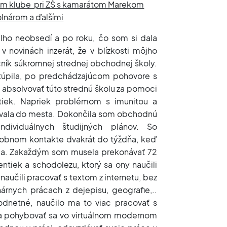
kom klube pri ZŠ s kamarátom Marekom
lnárom a ďalšími
lho neobsedí a po roku, čo som si dala
v novinách inzerát, že v blízkosti môjho
očník súkromnej strednej obchodnej školy.
túpila, po predchádzajúcom pohovore s
 absolvovať túto strednú školu za pomoci
ntiek. Napriek problémom s imunitou a
ovala do mesta. Dokončila som obchodnú
dividuálnych študijných plánov. So
sobnom kontakte dvakrát do týždňa, keď
ia. Zakaždým som musela prekonávať 72
tiek a schodolezu, ktorý sa ony naučili
 naučili pracovať s textom z internetu, bez
rnych prácach z dejepisu, geografie,..
dnetné, naučilo ma to viac pracovať s
 a pohybovať sa vo virtuálnom modernom