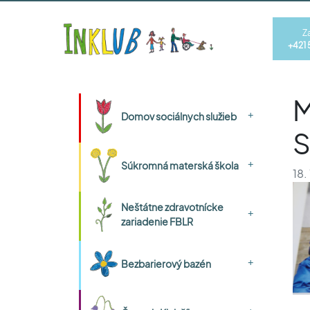
Z
+421 
M
+
Domov sociálnych služieb
S
+
Súkromná materská škola
18.
Neštátne zdravotnícke
+
zariadenie FBLR
+
Bezbarierový bazén