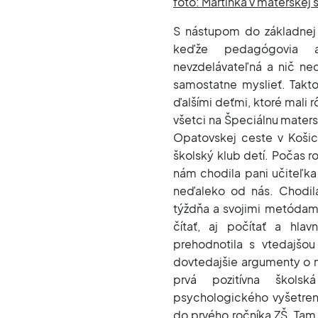
foto: Martinka v materskej 
S nástupom do základnej 
keďže pedagógovia a
nevzdelávateľná a nič ne
samostatne myslieť. Takto
ďalšími deťmi, ktoré mali
všetci na Špeciálnu matersk
Opatovskej ceste v Košic
školský klub detí. Počas r
nám chodila pani učiteľka 
neďaleko od nás. Chodi
týždňa a svojimi metódami 
čítať, aj počítať a hlav
prehodnotila s vtedajšou 
dovtedajšie argumenty o m
prvá pozitívna škols
psychologického vyšetren
do prvého ročníka ZŠ. Tam 