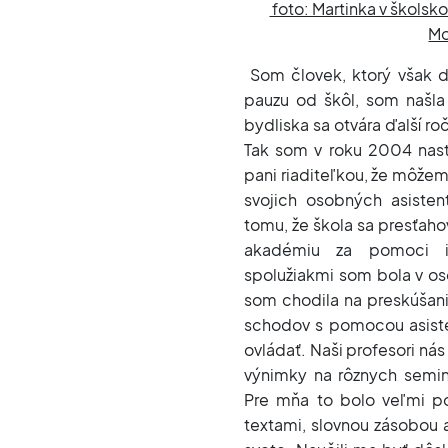
foto: Martinka v škols
Mo
Som človek, ktorý však d
pauzu od škôl, som našla 
bydliska sa otvára ďalší r
Tak som v roku 2004 nas
pani riaditeľkou, že môžem
svojich osobných asiste
tomu, že škola sa presťah
akadémiu za pomoci in
spolužiakmi som bola v o
som chodila na preskúšan
schodov s pomocou asisten
ovládať. Naši profesori nás
výnimky na rôznych seminá
Pre mňa to bolo veľmi po
textami, slovnou zásobou