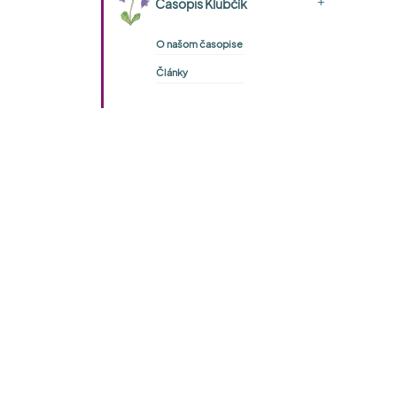
+
Časopis Klubčík
O našom časopise
Články