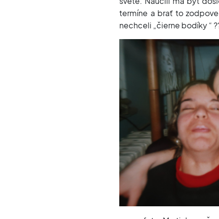
svete. Naučili ma byť dôs
termíne a brať to zodpove
nechceli „čierne bodíky “ ?