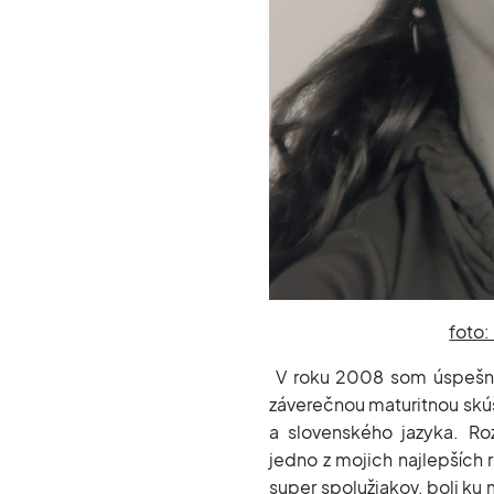
foto:
V roku 2008 som úspešn
záverečnou maturitnou skúš
a slovenského jazyka. Ro
jedno z mojich najlepších 
super spolužiakov, boli ku 