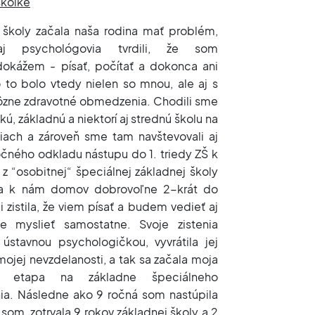
škôlke
školy začala naša rodina mať problém,
j psychológovia tvrdili, že som
dokážem - písať, počítať a dokonca ani
 to bolo vtedy nielen so mnou, ale aj s
 rôzne zdravotné obmedzenia. Chodili sme
ú, základnú a niektorí aj strednú školu na
iach a zároveň sme tam navštevovali aj
očného odkladu nástupu do 1. triedy ZŠ k
z “osobitnej“ špeciálnej základnej školy
la k nám domov dobrovoľne 2-krát do
zistila, že viem písať a budem vedieť aj
ne myslieť samostatne. Svoje zistenia
ústavnou psychologičkou, vyvrátila jej
ojej nevzdelanosti, a tak sa začala moja
ká etapa na základne špeciálneho
ia. Následne ako 9 ročná som nastúpila
som zotrvala 9 rokov základnej školy a 2