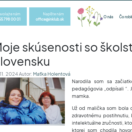
avolajte nám
Napíšte nám
O nás
Čo rob
55 798 00 01
office@inklub.sk
oje skúsenosti so škol
lovensku
 11. 2024 Autor:
Maťka Holentová
Narodila som sa začiatk
pedagógovia
„odpísali “.
mamka.
Už od malička som bola 
zdravotnému postihnutiu,
intelektuálne zručnosti, k
ktorej som chodila hovor