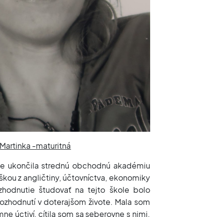
 Martinka -maturitná
e ukončila strednú obchodnú akadémiu
kou z angličtiny, účtovníctva, ekonomiky
zhodnutie študovať na tejto škole bolo
rozhodnutí v doterajšom živote. Mala som
mne úctiví, cítila som sa seberovne s nimi.