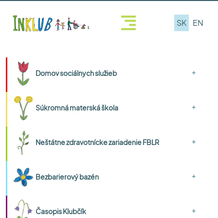
SK
EN
+
Domov sociálnych služieb
+
Súkromná materská škola
+
Neštátne zdravotnícke zariadenie FBLR
+
Bezbarierový bazén
+
Časopis Klubčík