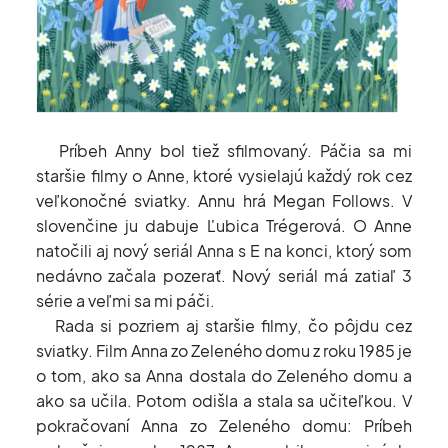
Príbeh Anny bol tiež sfilmovaný. Páčia sa mi
staršie filmy o Anne, ktoré vysielajú každý rok cez
veľkonočné sviatky. Annu hrá Megan Follows. V
slovenčine ju dabuje Ľubica Trégerová. O Anne
natočili aj nový seriál Anna s E na konci, ktorý som
nedávno začala pozerať. Nový seriál má zatiaľ 3
série a veľmi sa mi páči.
Rada si pozriem aj staršie filmy, čo pôjdu cez
sviatky. Film Anna zo Zeleného domu z roku 1985 je
o tom, ako sa Anna dostala do Zeleného domu a
ako sa učila. Potom odišla a stala sa učiteľkou. V
pokračovaní Anna zo Zeleného domu: Príbeh