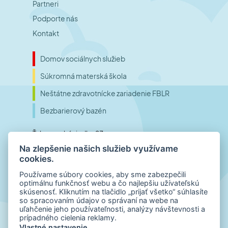
Partneri
Podporte nás
Kontakt
Domov sociálnych služieb
Súkromná materská škola
Neštátne zdravotnícke zariadenie FBLR
Bezbarierový bazén
Ťahanovské riadky 23
Na zlepšenie našich služieb využívame
040 01 Košice
cookies.
Slovensko
Používame súbory cookies, aby sme zabezpečili
optimálnu funkčnosť webu a čo najlepšiu užívateľskú
skúsenosť. Kliknutím na tlačidlo „prijať všetko“ súhlasíte
Telefónne číslo
so spracovaním údajov o správaní na webe na
uľahčenie jeho používateľnosti, analýzy návštevnosti a
+421 55 798 00 01
prípadného cielenia reklamy.
E-mail
Vlastné nastavenie