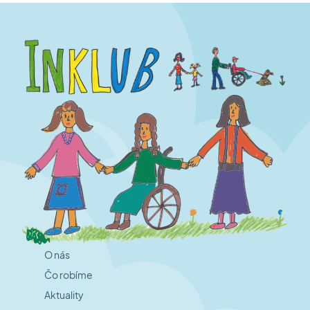
O nás
Čo robíme
Aktuality