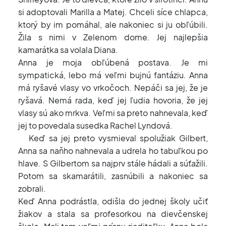
si adoptovali Marilla a Matej. Chceli síce chlapca,
ktorý by im pomáhal, ale nakoniec si ju obľúbili.
Žila s nimi v Zelenom dome. Jej najlepšia
kamarátka sa volala Diana.
Anna je moja obľúbená postava. Je mi
sympatická, lebo má veľmi bujnú fantáziu. Anna
má ryšavé vlasy vo vrkočoch. Nepáči sa jej, že je
ryšavá. Nemá rada, keď jej ľudia hovoria, že jej
vlasy sú ako mrkva. Veľmi sa preto nahnevala, keď
jej to povedala susedka Rachel Lyndová.
Keď sa jej preto vysmieval spolužiak Gilbert,
Anna sa naňho nahnevala a udrela ho tabuľkou po
hlave. S Gilbertom sa najprv stále hádali a súťažili.
Potom sa skamarátili, zasnúbili a nakoniec sa
zobrali.
Keď Anna podrástla, odišla do jednej školy učiť
žiakov a stala sa profesorkou na dievčenskej