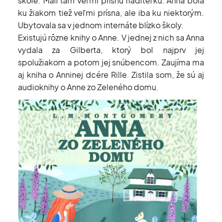
škole. Mali tam veľmi prísnu riaditeľku. Anna bola
ku žiakom tiež veľmi prísna, ale iba ku niektorým.
Ubytovala sa v jednom internáte blízko školy.
Existujú rôzne knihy o Anne. V jednej z nich sa Anna
vydala za Gilberta, ktorý bol najprv jej
spolužiakom a potom jej snúbencom. Zaujíma ma
aj kniha o Anninej dcére Rille. Zistila som, že sú aj
audioknihy o Anne zo Zeleného domu.