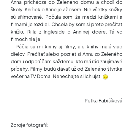
Anna prichádza do Zeleného domu a chodí do
školy. Knižiek o Anne je až osem. Nie všetky knižky
sú sfilmované. Počula som, že medzi knižkami a
filmami je rozdiel. Chcela by som si preto prečítať
knižku Rilla z Ingleside o Anninej dcére. Tá vo
filmoch nie je.
Páčia sa mi knihy aj filmy, ale knihy majú viac
dielov. Prečítať alebo pozrieť si Annu zo Zeleného
domu odporúčam každému, kto má rád zaujímavé
príbehy. Filmy budú dávať už od Zeleného štvrtka
večer na TV Doma. Nenechajte si ich ujsť.
Peťka Fabišíková
Zdroje fotografií: