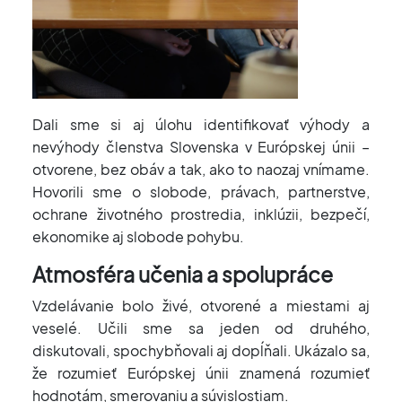
Dali sme si aj úlohu identifikovať výhody a
nevýhody členstva Slovenska v Európskej únii –
otvorene, bez obáv a tak, ako to naozaj vnímame.
Hovorili sme o slobode, právach, partnerstve,
ochrane životného prostredia, inklúzii, bezpečí,
ekonomike aj slobode pohybu.
Atmosféra učenia a spolupráce
Vzdelávanie bolo živé, otvorené a miestami aj
veselé. Učili sme sa jeden od druhého,
diskutovali, spochybňovali aj dopĺňali. Ukázalo sa,
že rozumieť Európskej únii znamená rozumieť
hodnotám, smerovaniu a súvislostiam.