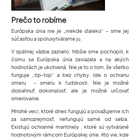
Prečo to robíme
Európska únia nie je „niekde ďaleko“ – sme jej
súčasťou a spoluvytvárame ju.
V spätnej väzbe zaznelo: hlbšie sme pochopili, k
čomu sa Európska únia zaviazala a na akých
hodnotách je ukotvená. Nie je to o tom, že všetko
funguje „tip-top“ a bez chyby. Ide o ochranu
smeru – smeru k ľudskosti. Nie je možné
dosiahnuť dokonalosť, ale je možné určovať
smerovanie.
Mnohé veci, ktoré dnes fungujú a považujeme ich
za samozrejmosť, nefungujú samé od seba.
Existujú ochranné mantinely , ktoré sú vytvárané
hodnotovým rámcom Európskej únie. Kto vie, kde