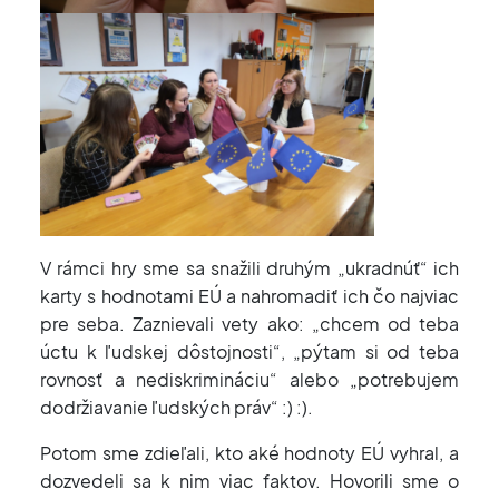
V rámci hry sme sa snažili druhým „ukradnúť“ ich
karty s hodnotami EÚ a nahromadiť ich čo najviac
pre seba. Zaznievali vety ako: „chcem od teba
úctu k ľudskej dôstojnosti“, „pýtam si od teba
rovnosť a nediskrimináciu“ alebo „potrebujem
dodržiavanie ľudských práv“ :) :).
Potom sme zdieľali, kto aké hodnoty EÚ vyhral, a
dozvedeli sa k nim viac faktov. Hovorili sme o