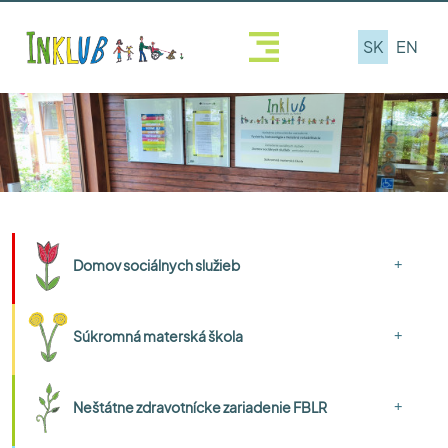
SK
EN
+
Domov sociálnych služieb
+
Súkromná materská škola
+
Neštátne zdravotnícke zariadenie FBLR