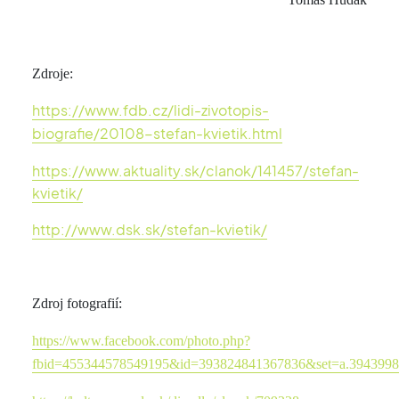
Zdroje:
https://www.fdb.cz/lidi-zivotopis-
biografie/20108-stefan-kvietik.html
https://www.aktuality.sk/clanok/141457/stefan-
kvietik/
http://www.dsk.sk/stefan-kvietik/
Zdroj fotografií:
https://www.facebook.com/photo.php?
fbid=455344578549195&id=393824841367836&set=a.394399