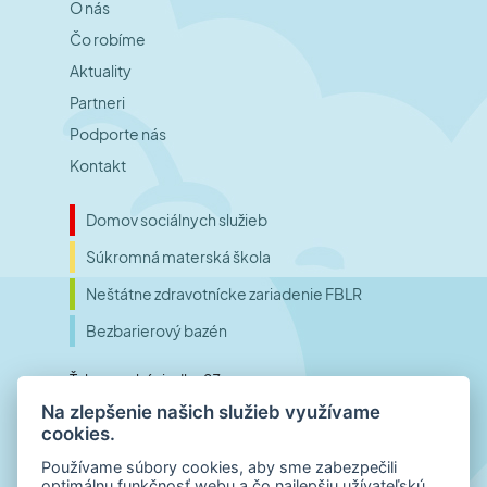
O nás
Čo robíme
Aktuality
Partneri
Podporte nás
Kontakt
Domov sociálnych služieb
Súkromná materská škola
Neštátne zdravotnícke zariadenie FBLR
Bezbarierový bazén
Ťahanovské riadky 23
Na zlepšenie našich služieb využívame
040 01 Košice
cookies.
Slovensko
Používame súbory cookies, aby sme zabezpečili
optimálnu funkčnosť webu a čo najlepšiu užívateľskú