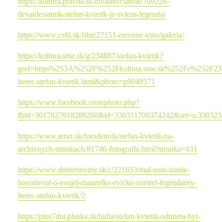
https://kultura.pravda.sk/divadlo/clanok/709228-
devatdesiatnik-stefan-kvietik-je-svieza-legenda/
https://www.csfd.sk/film/27151-cervene-vino/galeria/
https://kultura.sme.sk/g/234887/stefan-kvietik?
gref=https%253A%252F%252Fkultura.sme.sk%252Fc%252F23
herec-stefan-kvietik.html&photo=p9049571
https://www.facebook.com/photo.php?
fbid=3017827918289260&id=330311700374242&set=a.33032
https://www.teraz.sk/fotodennik/stefan-kvietik-na-
archivnych-snimkach/81746-fotografia.html?stranka=431
https://www.dobrenoviny.sk/c/221653/mal-som-stastie-
hovorieval-o-svojej-manzelke-evicke-zomrel-legendarny-
herec-stefan-kvietik/2
https://plus7dni.pluska.sk/ludia/stefan-kvietik-odmieta-byt-