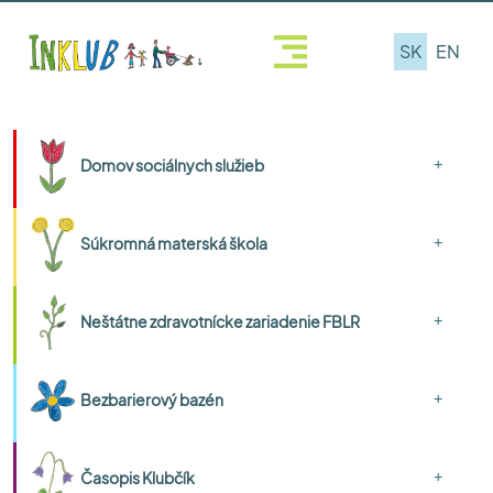
SK
EN
+
Domov sociálnych služieb
+
Súkromná materská škola
+
Neštátne zdravotnícke zariadenie FBLR
+
Bezbarierový bazén
+
Časopis Klubčík