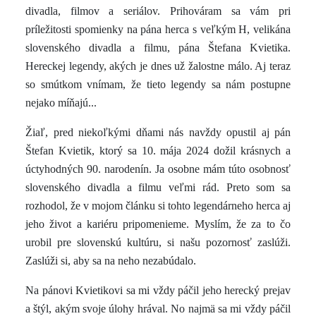
divadla, filmov a seriálov. Prihováram sa vám pri
príležitosti spomienky na pána herca s veľkým H, velikána
slovenského divadla a filmu, pána Štefana Kvietika.
Hereckej legendy, akých je dnes už žalostne málo. Aj teraz
so smútkom vnímam, že tieto legendy sa nám postupne
nejako míňajú...
Žiaľ, pred niekoľkými dňami nás navždy opustil aj pán
Štefan Kvietik, ktorý sa 10. mája 2024 dožil krásnych a
úctyhodných 90. narodenín. Ja osobne mám túto osobnosť
slovenského divadla a filmu veľmi rád. Preto som sa
rozhodol, že v mojom článku si tohto legendárneho herca aj
jeho život a kariéru pripomenieme. Myslím, že za to čo
urobil pre slovenskú kultúru, si našu pozornosť zaslúži.
Zaslúži si, aby sa na neho nezabúdalo.
Na pánovi Kvietikovi sa mi vždy páčil jeho herecký prejav
a štýl, akým svoje úlohy hrával. No najmä sa mi vždy páčil