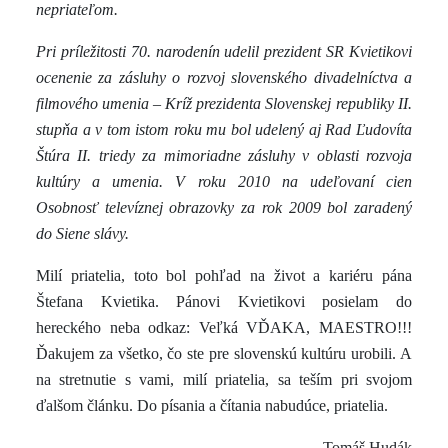
nepriateľom.
Pri príležitosti 70. narodenín udelil prezident SR Kvietikovi
ocenenie za zásluhy o rozvoj slovenského divadelníctva a
filmového umenia
– Kríž prezidenta Slovenskej republiky II.
stupňa a v tom istom roku mu bol udelený aj Rad Ľudovíta
Štúra II. triedy za mimoriadne zásluhy v oblasti rozvoja
kultúry a umenia. V roku 2010 na udeľovaní cien
Osobnosť televíznej obrazovky za rok 2009 bol zaradený
do Siene slávy.
Milí priatelia, toto bol pohľad na život a kariéru pána
Štefana Kvietika. Pánovi Kvietikovi posielam do
hereckého neba odkaz: Veľká VĎAKA, MAESTRO!!!
Ďakujem za všetko, čo ste pre slovenskú kultúru urobili. A
na stretnutie s vami, milí priatelia, sa teším pri svojom
ďalšom článku. Do písania a čítania nabudúce, priatelia.
Tomáš Hudák