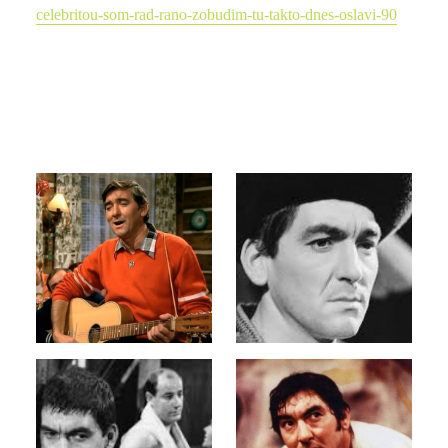
celebritou-som-rad-rano-zobudim-tu-takto-dnes-oslavi-90