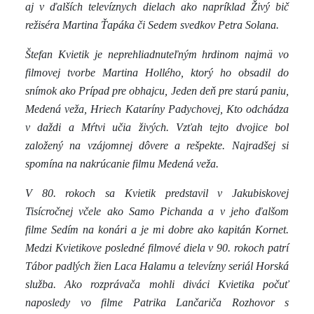
aj v ďalších televíznych dielach ako napríklad Živý bič
režiséra Martina Ťapáka či Sedem svedkov Petra Solana.
Štefan Kvietik je neprehliadnuteľným hrdinom najmä vo
filmovej tvorbe Martina Hollého, ktorý ho obsadil do
snímok ako Prípad pre obhajcu, Jeden deň pre starú paniu,
Medená veža, Hriech Kataríny Padychovej, Kto odchádza
v daždi a Mŕtvi učia živých. Vzťah tejto dvojice bol
založený na vzájomnej dôvere a rešpekte. Najradšej si
spomína na nakrúcanie filmu Medená veža.
V 80. rokoch sa Kvietik predstavil v Jakubiskovej
Tisícročnej včele ako Samo Pichanda a v jeho ďalšom
filme Sedím na konári a je mi dobre ako kapitán Kornet.
Medzi Kvietikove posledné filmové diela v 90. rokoch patrí
Tábor padlých žien Laca Halamu a televízny seriál Horská
služba. Ako rozprávača mohli diváci Kvietika počuť
naposledy vo filme Patrika Lančariča Rozhovor s