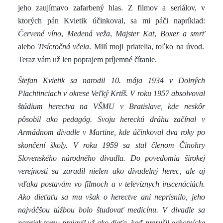
jeho zaujímavo zafarbený hlas. Z filmov a seriálov, v
ktorých pán Kvietik účinkoval, sa mi páči napríklad:
Červené víno
,
Medená veža
,
Majster Kat
,
Boxer a smrť
alebo
Tisícročná včela
. Milí moji priatelia, toľko na úvod.
Teraz vám už len poprajem príjemné čítanie.
Štefan Kvietik sa narodil 10. mája 1934 v Dolných
Plachtinciach v okrese Veľký Krtíš. V roku 1957 absolvoval
štúdium herectva na VŠMU v Bratislave, kde neskôr
pôsobil ako pedagóg. Svoju hereckú dráhu začínal v
Armádnom divadle v Martine, kde účinkoval dva roky po
skončení školy. V roku 1959 sa stal členom Činohry
Slovenského národného divadla. Do povedomia širokej
verejnosti sa zaradil nielen ako divadelný herec, ale aj
vďaka postavám vo filmoch a v televíznych inscenáciách.
Ako dieťaťu sa mu však o herectve ani neprisnilo, jeho
najväčšou túžbou bolo študovať medicínu. V divadle sa
napriek tomu prejavil už ako dieťa, keď prerušil ochotnícke