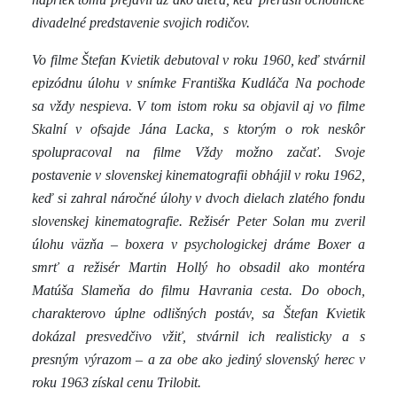
divadelné predstavenie svojich rodičov.
Vo filme Štefan Kvietik debutoval v roku 1960, keď stvárnil
epizódnu úlohu v snímke Františka Kudláča Na pochode
sa vždy nespieva. V tom istom roku sa objavil aj vo filme
Skalní v ofsajde Jána Lacka, s ktorým o rok neskôr
spolupracoval na filme Vždy možno začať. Svoje
postavenie v slovenskej kinematografii obhájil v roku 1962,
keď si zahral náročné úlohy v dvoch dielach zlatého fondu
slovenskej kinematografie. Režisér Peter Solan mu zveril
úlohu väzňa – boxera v psychologickej dráme Boxer a
smrť a režisér Martin Hollý ho obsadil ako montéra
Matúša Slameňa do filmu Havrania cesta. Do oboch,
charakterovo úplne odlišných postáv, sa Štefan Kvietik
dokázal presvedčivo vžiť, stvárnil ich realisticky a s
presným výrazom
– a za obe ako jediný slovenský herec v
roku 1963 získal cenu Trilobit.