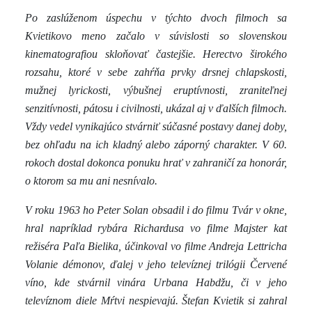
Po zaslúženom úspechu v týchto dvoch filmoch sa
Kvietikovo meno začalo v súvislosti so slovenskou
kinematografiou skloňovať častejšie. Herectvo širokého
rozsahu, ktoré v sebe zahŕňa prvky drsnej chlapskosti,
mužnej lyrickosti, výbušnej eruptívnosti, zraniteľnej
senzitívnosti, pátosu i civilnosti, ukázal aj v ďalších filmoch.
Vždy vedel vynikajúco stvárniť súčasné postavy danej doby,
bez ohľadu na ich kladný alebo záporný charakter. V 60.
rokoch dostal dokonca ponuku hrať v zahraničí za honorár,
o ktorom sa mu ani nesnívalo.
V roku 1963 ho Peter Solan obsadil i do filmu Tvár v okne,
hral napríklad rybára Richardusa vo filme Majster kat
režiséra Paľa Bielika, účinkoval vo filme Andreja Lettricha
Volanie démonov, ďalej v jeho televíznej trilógii Červené
víno, kde stvárnil vinára Urbana Habdžu, či v jeho
televíznom diele Mŕtvi nespievajú. Štefan Kvietik si zahral