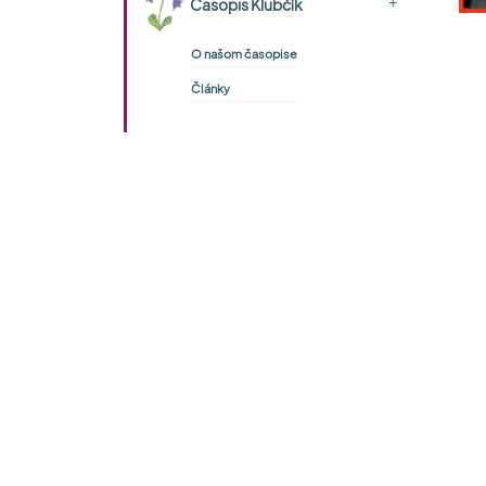
+
Časopis Klubčík
O našom časopise
Články