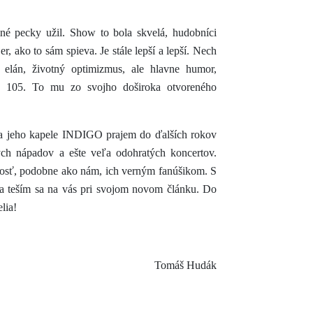
né pecky užil. Show to bola skvelá, hudobníci
jer, ako to sám spieva. Je stále lepší a lepší. Nech
, elán, životný optimizmus, ale hlavne humor,
o 105. To mu zo svojho doširoka otvoreného
i a jeho kapele INDIGO prajem do ďalších rokov
h nápadov a ešte veľa odohratých koncertov.
dosť, podobne ako nám, ich verným fanúšikom. S
 a teším sa na vás pri svojom novom článku. Do
lia!
Tomáš Hudák