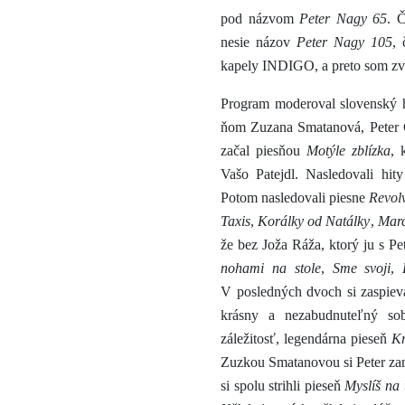
pod názvom
Peter Nagy 65
. 
nesie názov
Peter Nagy 105
,
kapely INDIGO, a preto som zvoli
Program moderoval slovenský 
ňom Zuzana Smatanová, Peter 
začal piesňou
Motýle zblízka
, 
Vašo Patejdl. Nasledovali hit
Potom nasledovali piesne
Revol
Taxis
,
Korálky od Natálky
,
Marc
že bez Joža Ráža, ktorý ju s Pe
nohami na stole
,
Sme svoji
,
V posledných dvoch si zaspiev
krásny a nezabudnuteľný so
záležitosť, legendárna pieseň
Kr
Zuzkou Smatanovou si Peter zan
si spolu strihli pieseň
Myslíš na 