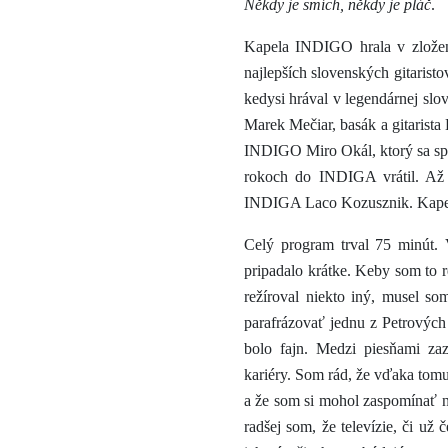
Někdy je smích, někdy je pláč
.
Kapela INDIGO hrala v zložení
najlepších slovenských gitaristo
kedysi hrával v legendárnej s
Marek Mečiar, basák a gitarista
INDIGO Miro Okál, ktorý sa s
rokoch do INDIGA vrátil. Až z 
INDIGA Laco Kozusznik. Kapel
Celý program trval 75 minút.
pripadalo krátke. Keby som to re
režíroval niekto iný, musel so
parafrázovať jednu z Petrovýc
bolo fajn. Medzi piesňami za
kariéry. Som rád, že vďaka tomu
a že som si mohol zaspomínať na
radšej som, že televízie, či už 