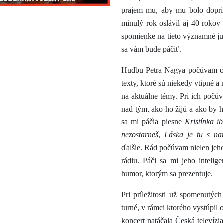
prajem mu, aby mu bolo dopria
minulý rok oslávil aj 40 roko
spomienke na tieto významné ju
sa vám bude páčiť.
Hudbu Petra Nagya počúvam od 
texty, ktoré sú niekedy vtipné a
na aktuálne témy. Pri ich počú
nad tým, ako ho žijú a ako by 
sa mi páčia piesne
Kristínka ib
nezostarneš
,
Láska je tu s na
ďalšie. Rád počúvam nielen jeho 
rádiu. Páči sa mi jeho intelig
humor, ktorým sa prezentuje.
Pri príležitosti už spomenutýc
turné, v rámci ktorého vystúpi
koncert natáčala Česká televíz