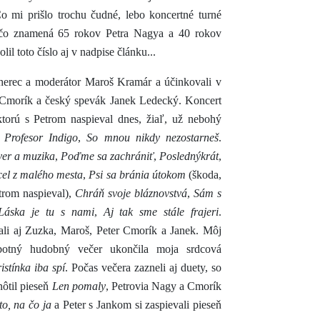
Čo mi prišlo trochu čudné, lebo koncertné turné
 čo znamená 65 rokov Petra Nagya a 40 rokov
l toto číslo aj v nadpise článku...
herec a moderátor Maroš Kramár a účinkovali v
Cmorík a český spevák Janek Ledecký. Koncert
ktorú s Petrom naspieval dnes, žiaľ, už nebohý
y
Profesor Indigo
,
So mnou nikdy nezostarneš
.
ver a muzika
,
Poďme sa zachrániť
,
Poslednýkrát
,
el z malého mesta
,
Psi sa bránia útokom
(škoda,
trom naspieval),
Chráň svoje bláznovstvá
,
Sám s
Láska je tu s nami
,
Aj tak sme stále frajeri
.
ali aj Zuzka, Maroš, Peter Cmorík a Janek. Môj
botný hudobný večer ukončila moja srdcová
istínka iba spí
. Počas večera zazneli aj duety, so
ôtil pieseň
Len pomaly
, Petrovia Nagy a Cmorík
to, na čo ja
a Peter s Jankom si zaspievali pieseň