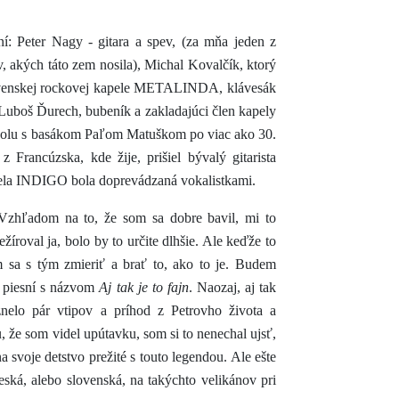
: Peter Nagy - gitara a spev, (za mňa jeden z
v, akých táto zem nosila), Michal Kovalčík, ktorý
lovenskej rockovej kapele METALINDA, klávesák
 Luboš Ďurech, bubeník a zakladajúci člen kapely
polu s basákom Paľom Matuškom po viac ako 30.
Francúzska, kde žije, prišiel bývalý gitarista
a INDIGO bola doprevádzaná vokalistkami.
 Vzhľadom na to, že som sa dobre bavil, mi to
žíroval ja, bolo by to určite dlhšie. Ale keďže to
m sa s tým zmieriť a brať to, ako to je. Budem
h piesní s názvom
Aj tak je to fajn
. Naozaj, aj tak
znelo pár vtipov a príhod z Petrovho života a
, že som videl upútavku, som si to nenechal ujsť,
 svoje detstvo prežité s touto legendou. Ale ešte
česká, alebo slovenská, na takýchto velikánov pri