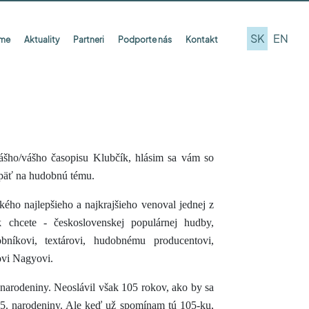
SK
EN
íme
Aktuality
Partneri
Podporte nás
Kontakt
a nášho/vášho časopisu Klubčík, hlásim sa vám so
päť na hudobnú tému.
ého najlepšieho a najkrajšieho venoval jednej z
k chcete - československej populárnej hudby,
obníkovi, textárovi, hudobnému producentovi,
ovi Nagyovi.
e narodeniny. Neoslávil však 105 rokov, ako by sa
65. narodeniny. Ale keď už spomínam tú 105-ku,