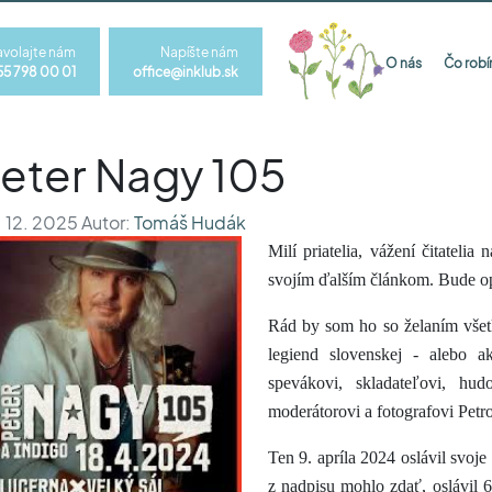
avolajte nám
Napíšte nám
O nás
Čo rob
55 798 00 01
office@inklub.sk
eter Nagy 105
 12. 2025 Autor:
Tomáš Hudák
Milí priatelia, vážení čitateli
svojím ďalším článkom. Bude o
Rád by som ho so želaním všetk
legiend slovenskej - alebo a
spevákovi, skladateľovi, hud
moderátorovi a fotografovi Petr
Ten 9. apríla 2024 oslávil svoj
z nadpisu mohlo zdať, oslávil 