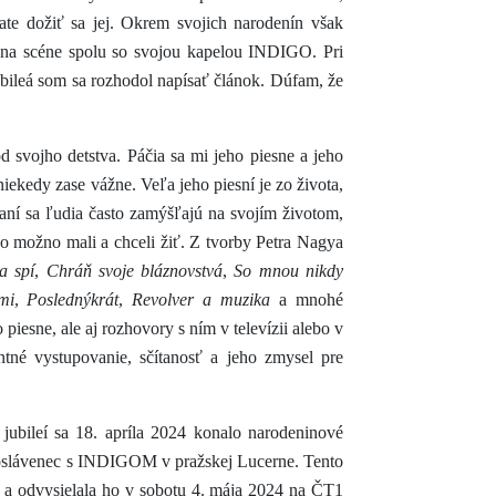
te dožiť sa jej. Okrem svojich narodenín však
v na scéne spolu so svojou kapelou INDIGO. Pri
bileá som sa rozhodol napísať článok. Dúfam, že
svojho detstva. Páčia sa mi jeho piesne a jeho
 niekedy zase vážne. Veľa jeho piesní je zo života,
vaní sa ľudia často zamýšľajú na svojím životom,
ho možno mali a chceli žiť. Z tvorby Petra Nagya
a spí
,
Chráň svoje bláznovstvá
,
So mnou nikdy
mi
,
Poslednýkrát
,
Revolver a muzika
a mnohé
piesne, ale aj rozhovory s ním v televízii alebo v
entné vystupovanie, sčítanosť a jeho zmysel pre
h jubileí sa 18. apríla 2024 konalo narodeninové
l oslávenec s INDIGOM v pražskej Lucerne. Tento
ia a odvysielala ho v sobotu 4. mája 2024 na ČT1