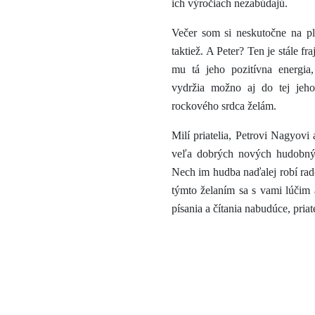
ich výročiach nezabúdajú.
Večer som si neskutočne na pl
taktiež. A Peter? Ten je stále fra
mu tá jeho pozitívna energia
vydržia možno aj do tej jeh
rockového srdca želám.
Milí priatelia, Petrovi Nagyov
veľa dobrých nových hudobnýc
Nech im hudba naďalej robí ra
týmto želaním sa s vami lúčim
písania a čítania nabudúce, priate